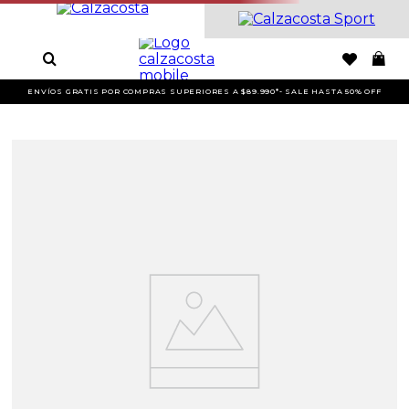
ENVÍOS GRATIS POR COMPRAS SUPERIORES A $89.990*- SALE HASTA 50% OFF