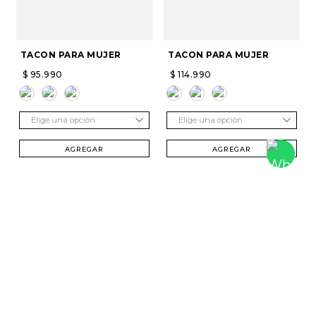
TACON PARA MUJER
TACON PARA MUJER
$
95
.
990
$
114
.
990
Elige una opción
Elige una opción
AGREGAR
AGREGAR
SUSCRÍBETE Y RECIBE 20% DTO. EN TU
PRIMERA COMPRA