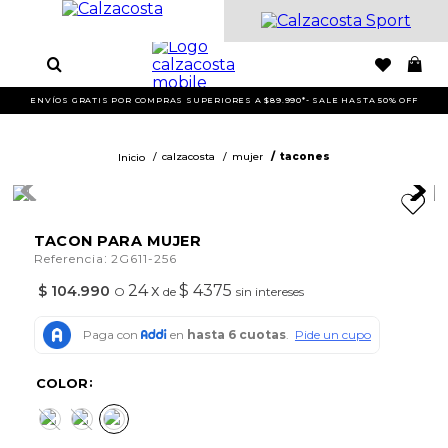
ENVÍOS GRATIS POR COMPRAS SUPERIORES A $89.990*- SALE HASTA 50% OFF
calzacosta
mujer
tacones
TACON PARA MUJER
:
Referencia
2G611-256
24
x
$ 4375
$
104
.
990
O
de
sin intereses
COLOR