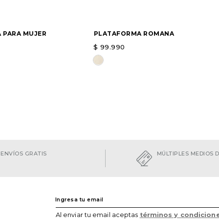
 PARA MUJER
PLATAFORMA ROMANA
$
99
.
990
opción
Elige una opción
AGREGAR
AGREGAR
ENVÍOS GRATIS
MÚLTIPLES MEDIOS 
Al enviar tu email aceptas
términos y condicion