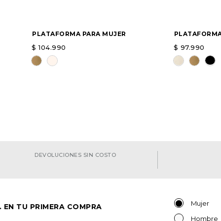
PLATAFORMA PARA MUJER
PLATAFORMA
$
104
.
990
$
97
.
990
Elige una opción
Elige una 
AGREGAR
DEVOLUCIONES SIN COSTO
Mujer
. EN TU PRIMERA COMPRA
Hombre