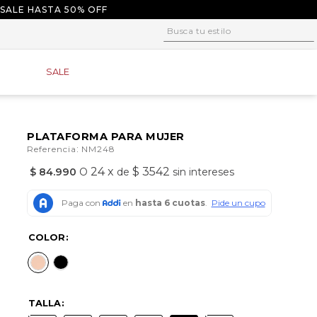
 SALE HASTA 50% OFF
Busca tu estilo
1
.
tacones
SALE
2
.
sandalias
3
.
baletas
4
.
tacon
PLATAFORMA PARA MUJER
:
Referencia
NM248
5
.
plataforma
24
x
$ 3542
$
84
.
990
O
de
sin intereses
6
.
baleta
7
.
tenis
8
.
guayos
COLOR
9
.
converse
10
.
alpargatas
TALLA