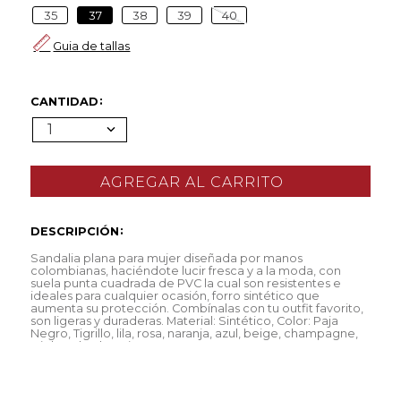
35
37
38
39
40
Guia de tallas
CANTIDAD
1
DESCRIPCIÓN
Sandalia plana para mujer diseñada por manos
colombianas, haciéndote lucir fresca y a la moda, con
suela punta cuadrada de PVC la cual son resistentes e
ideales para cualquier ocasión, forro sintético que
aumenta su protección. Combínalas con tu outfit favorito,
son ligeras y duraderas. Material: Sintético, Color: Paja
Negro, Tigrillo, lila, rosa, naranja, azul, beige, champagne,
Miel Acabados: Fique.