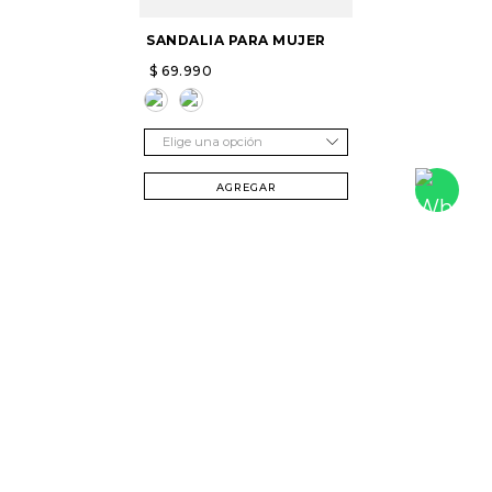
SANDALIA PARA MUJER
$
69
.
990
Elige una opción
AGREGAR
SUSCRÍBETE Y RECIBE 20% DTO. EN TU
PRIMERA COMPRA
Mujer
Hombre