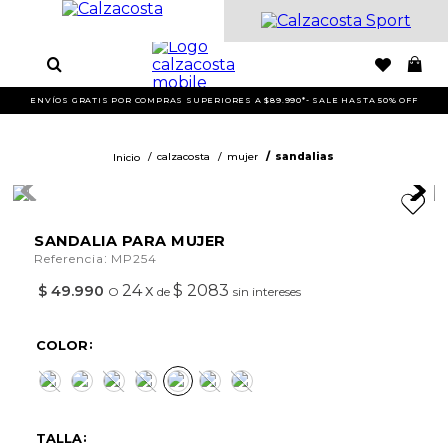
ENVÍOS GRATIS POR COMPRAS SUPERIORES A $89.990*- SALE HASTA 50% OFF
calzacosta
mujer
sandalias
SANDALIA PARA MUJER
:
Referencia
MP254
24
x
$ 2083
$
49
.
990
O
de
sin intereses
COLOR
TALLA