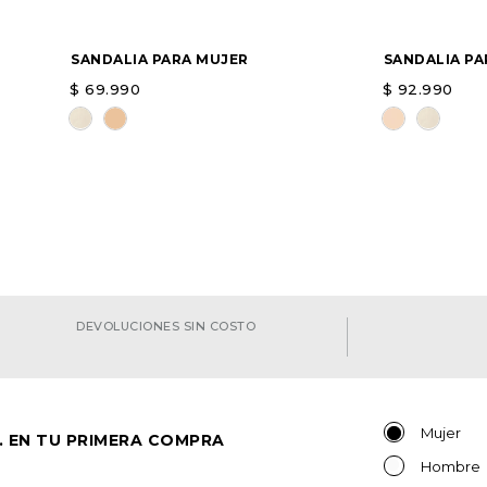
SANDALIA PARA MUJER
SANDALIA PA
$
69
.
990
$
92
.
990
Elige una opción
Elige una 
AGREGAR
DEVOLUCIONES SIN COSTO
Mujer
. EN TU PRIMERA COMPRA
Hombre