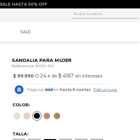
 SALE HASTA 50% OFF
Busca tu estilo
1
.
tacones
SALE
2
.
sandalias
3
.
baletas
4
.
tacon
SANDALIA PARA MUJER
:
Referencia
8109-F41
5
.
plataforma
24
x
$ 4167
$
99
.
990
O
de
sin intereses
6
.
baleta
7
.
tenis
8
.
guayos
COLOR
9
.
converse
10
.
alpargatas
TALLA