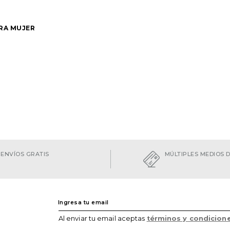
RA MUJER
opción
AGREGAR
ENVÍOS GRATIS
MÚLTIPLES MEDIOS 
Al enviar tu email aceptas
términos y condicion