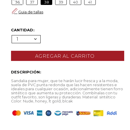
36
37
38
39
40
41
Guia de tallas
CANTIDAD
1
DESCRIPCIÓN
Sandalia para mujer, que te harán lucir fresca y a la moda,
suela de PVC punta redonda que las hacen resistentes e
ideales para cualquier ocasión, adicionalmente tienen forro
sintético que aumenta su protección. Combínalas con tu
outfit favorito, son ligeras y duraderas. Material: sintético
Color: Nude, honey, lt gold, blcak