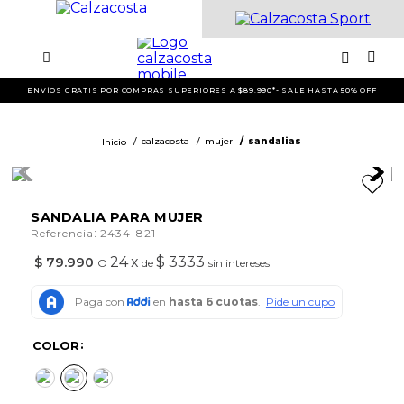
ENVÍOS GRATIS POR COMPRAS SUPERIORES A $89.990*- SALE HASTA 50% OFF
calzacosta
mujer
sandalias
SANDALIA PARA MUJER
:
Referencia
2434-821
24
x
$ 3333
$
79
.
990
O
de
sin intereses
COLOR