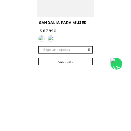
SANDALIA PARA MUJER
$
87
.
990
Elige una opción
AGREGAR
SUSCRÍBETE Y RECIBE 20% DTO. EN TU
PRIMERA COMPRA