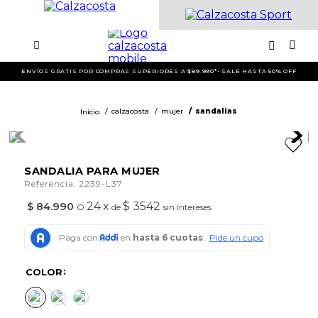
ENVÍOS GRATIS POR COMPRAS SUPERIORES A $89.990*- SALE HASTA 50% OFF
calzacosta
mujer
sandalias
SANDALIA PARA MUJER
:
Referencia
2239-L37
24
x
$ 3542
$
84
.
990
O
de
sin intereses
COLOR