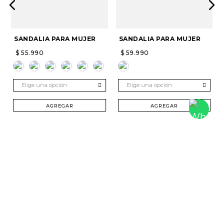
SANDALIA PARA MUJER
SANDALIA PARA MUJER
$
55
.
990
$
59
.
990
Elige una opción
Elige una opción
AGREGAR
AGREGAR
SUSCRÍBETE Y RECIBE 20% DTO. EN TU
PRIMERA COMPRA