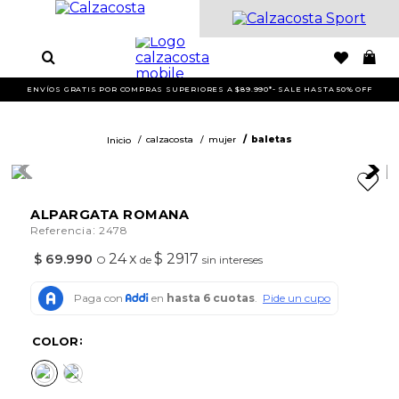
ENVÍOS GRATIS POR COMPRAS SUPERIORES A $89.990*- SALE HASTA 50% OFF
calzacosta
mujer
baletas
ALPARGATA ROMANA
:
Referencia
2478
24
x
$ 2917
$
69
.
990
O
de
sin intereses
COLOR