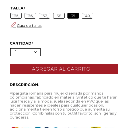
TALLA
35
36
37
38
39
40
Guia de tallas
CANTIDAD
1
DESCRIPCIÓN
Alpargata romana para mujer diseñada por manos
colombianas, fabricado en material Sintético que te harán
lucir fresca y a la moda, suela redonda en PVC que las
hacen resistentes e ideales para cualquier ocasión,
adicionalmente tienen forro sintético que aumenta su
protección. Combínalas con tu outfit favorito, son ligeras y
duraderas.
Material: sintético Color: Malla beige, Malla nude