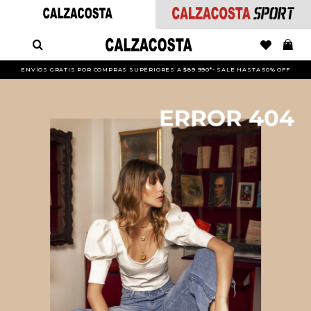
ENVÍOS GRATIS POR COMPRAS SUPERIORES A $89.990*- SALE HASTA 50% OFF