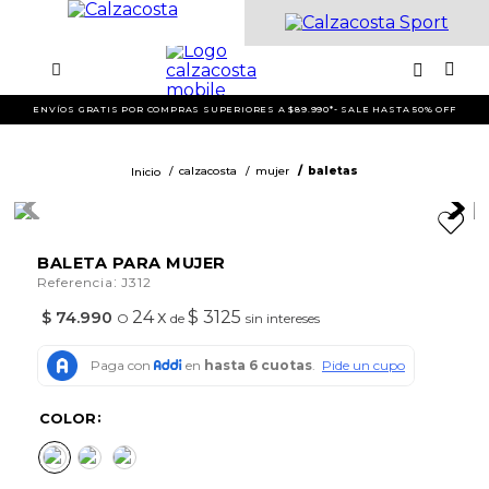
ENVÍOS GRATIS POR COMPRAS SUPERIORES A $89.990*- SALE HASTA 50% OFF
calzacosta
mujer
baletas
BALETA PARA MUJER
:
Referencia
J312
24
x
$ 3125
$
74
.
990
O
de
sin intereses
COLOR