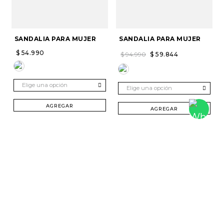
SANDALIA PARA MUJER
SANDALIA PARA MUJER
$
54
.
990
$
94
.
990
$
59
.
844
Elige una opción
Elige una opción
AGREGAR
AGREGAR
SUSCRÍBETE Y RECIBE 20% DTO. EN TU
PRIMERA COMPRA