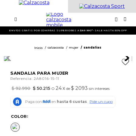
ENVÍOS GRATIS POR COMPRAS SUPERIORES A $89.990*- SALE HASTA 50% OFF
calzacosta
mujer
sandalias
SANDALIA PARA MUJER
:
Referencia
2A8016-15-11
24
x
$ 2093
$
92
.
990
$
50
.
215
O
de
sin intereses
COLOR