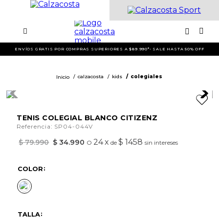
ENVÍOS GRATIS POR COMPRAS SUPERIORES A $89.990*- SALE HASTA 50% OFF
calzacosta
kids
colegiales
TENIS COLEGIAL BLANCO CITIZENZ
:
Referencia
SP04-044V
24
x
$ 1458
$
79
.
990
$
34
.
990
O
de
sin intereses
COLOR
TALLA