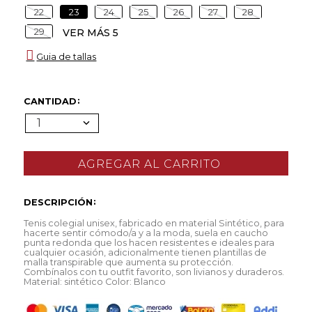
22
23
24
25
26
27
28
29
VER MÁS 5
Guia de tallas
CANTIDAD
1
DESCRIPCIÓN
Tenis colegial unisex, fabricado en material Sintético, para
hacerte sentir cómodo/a y a la moda, suela en caucho
punta redonda que los hacen resistentes e ideales para
cualquier ocasión, adicionalmente tienen plantillas de
malla transpirable que aumenta su protección.
Combínalos con tu outfit favorito, son livianos y duraderos.
Material: sintético Color: Blanco