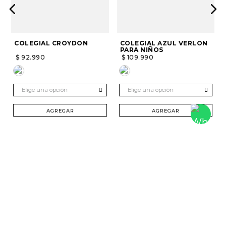
COLEGIAL CROYDON
COLEGIAL AZUL VERLON
PARA NIÑOS
$
92
.
990
$
109
.
990
Elige una opción
Elige una opción
AGREGAR
AGREGAR
SUSCRÍBETE Y RECIBE 20% DTO. EN TU
PRIMERA COMPRA