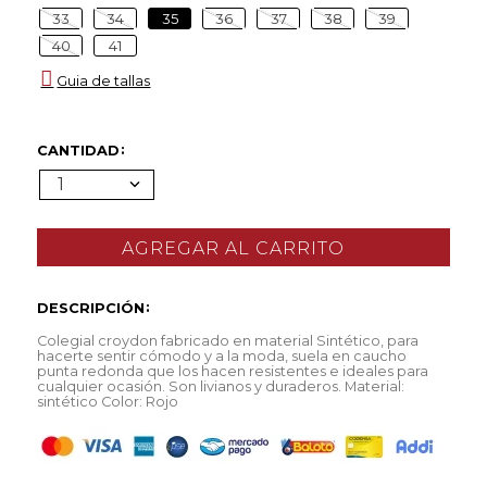
33
34
35
36
37
38
39
40
41
Guia de tallas
CANTIDAD
1
DESCRIPCIÓN
Colegial croydon fabricado en material Sintético, para
hacerte sentir cómodo y a la moda, suela en caucho
punta redonda que los hacen resistentes e ideales para
cualquier ocasión. Son livianos y duraderos. Material:
sintético Color: Rojo