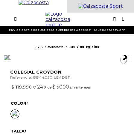
ENVÍOS GRATIS POR COMPRAS SUPERIORES A $89.990*- SALE HASTA 50% OFF
calzacosta
kids
colegiales
COLEGIAL CROYDON
:
Referencia
BB44050 LEADER
24
x
$ 5000
$
119
.
990
O
de
sin intereses
COLOR
TALLA