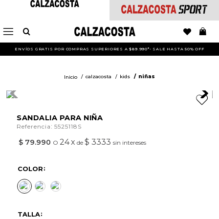
ENVÍOS GRATIS POR COMPRAS SUPERIORES A $89.990*- SALE HASTA 50% OFF
calzacosta
kids
niñas
SANDALIA PARA NIÑA
:
Referencia
5525118S
24
x
$ 3333
$
79
.
990
O
de
sin intereses
COLOR
TALLA