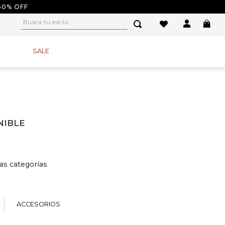
50% OFF
Busca tu estilo
1
.
tacones
SALE
2
.
sandalias
3
.
baletas
4
.
tacon
5
.
plataforma
NIBLE
6
.
baleta
7
.
tenis
as categorías
8
.
guayos
9
.
converse
10
.
alpargatas
ACCESORIOS