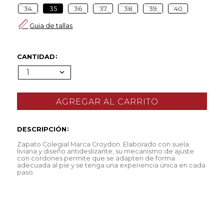
34
35
36
37
38
39
40
Guia de tallas
CANTIDAD
1
DESCRIPCIÓN
Zapato Colegial Marca Croydon. Elaborado con suela
liviana y diseño antideslizante, su mecanismo de ajuste
con cordones permite que se adapten de forma
adecuada al pie y se tenga una experiencia única en cada
paso.