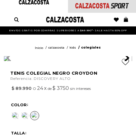
ENVÍOS GRATIS POR COMPRAS SUPERIORES A $89.990*- SALE HASTA 50% OFF
calzacosta
kids
colegiales
TENIS COLEGIAL NEGRO CROYDON
:
Referencia
DISCOVERY ALTO
24
x
$ 3750
$
89
.
990
O
de
sin intereses
COLOR
TALLA