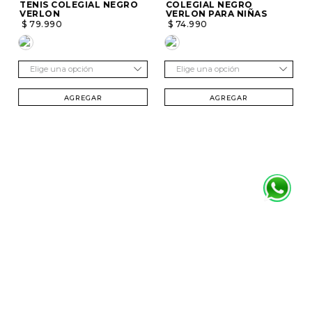
TENIS COLEGIAL NEGRO
COLEGIAL NEGRO
VERLON
VERLON PARA NIÑAS
$
79
.
990
$
74
.
990
Elige una opción
Elige una opción
AGREGAR
AGREGAR
SUSCRÍBETE Y RECIBE 20% DTO. EN TU
PRIMERA COMPRA
Mujer
Hombre