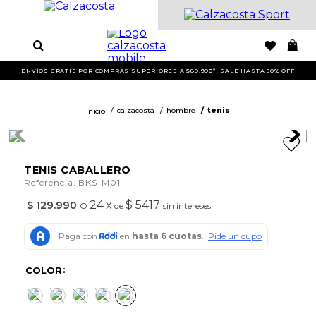
ENVÍOS GRATIS POR COMPRAS SUPERIORES A $89.990*- SALE HASTA 50% OFF
calzacosta
hombre
tenis
TENIS CABALLERO
:
Referencia
BKS-M01
24
x
$ 5417
$
129
.
990
O
de
sin intereses
COLOR