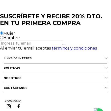
SUSCRÍBETE Y RECIBE 20% DTO.
EN TU PRIMERA COMPRA
Mujer
Hombre
Al enviar tu email aceptas
términos y condiciones
LINKS DE INTERÉS
Servicio al cliente
POLÍTICAS
Preguntas Frecuentes
Términos y condiciones
NOSOTROS
Puntos Prime
Política de Protección de Datos
Nuestra Marca
SIC
CONTÁCTANOS
Preguntas Frecuentes
Nuestras tiendas
hola@calzacosta.com.co
Puntos Prime
SÍGUENOS EN
Whatsapp (+57) 315 5572222
Guia de Tallas