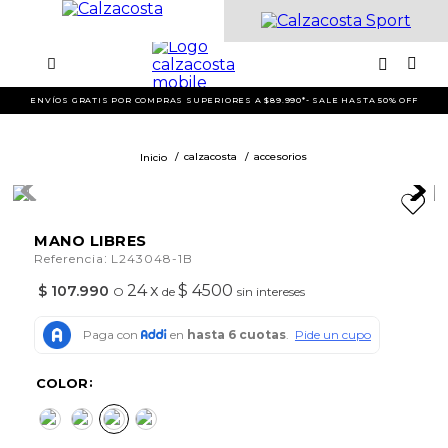
ENVÍOS GRATIS POR COMPRAS SUPERIORES A $89.990*- SALE HASTA 50% OFF
calzacosta
accesorios
MANO LIBRES
:
Referencia
L243048-1B
24
x
$ 4500
$
107
.
990
O
de
sin intereses
COLOR