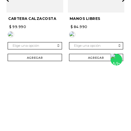
CARTERA CALZACOSTA
MANOS LIBRES
$
99
.
990
$
84
.
990
Elige una opción
Elige una opción
AGREGAR
AGREGAR
SUSCRÍBETE Y RECIBE 20% DTO. EN TU
PRIMERA COMPRA
Mujer
Hombre