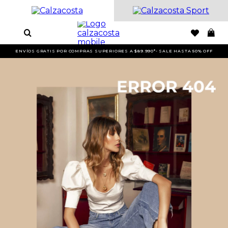
ENVÍOS GRATIS POR COMPRAS SUPERIORES A $89.990*- SALE HASTA 50% OFF