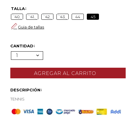
TALLA
40
41
42
43
44
45
Guia de tallas
CANTIDAD
1
DESCRIPCIÓN
TENNIS