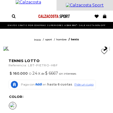
ENVÍOS GRATIS POR COMPRAS SUPERIORES A $89.990*- SALE HASTA 50% OFF
sport
hombre
tenis
TENNIS LOTTO
:
Referencia
LBT-PIETRO-H8F
24
x
$ 6667
$
160
.
000
O
de
sin intereses
COLOR