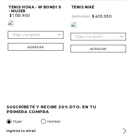
TENIS HOKA - W BONDI 9
TENIS NIKE
- MUJER
$
1
.
155
.
900
$
579
.
900
$
405
.
930
Elige una opción
Elige una opción
AGREGAR
AGREGAR
SUSCRÍBETE Y RECIBE 20% DTO. EN TU
PRIMERA COMPRA
Mujer
Hombre