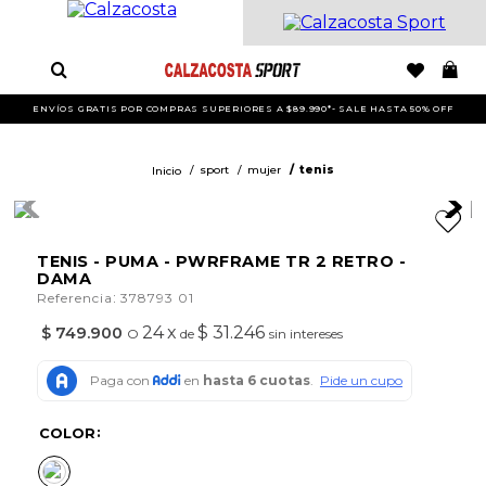
ENVÍOS GRATIS POR COMPRAS SUPERIORES A $89.990*- SALE HASTA 50% OFF
sport
mujer
tenis
TENIS - PUMA - PWRFRAME TR 2 RETRO -
DAMA
:
Referencia
378793 01
24
x
$ 31.246
$
749
.
900
O
de
sin intereses
COLOR