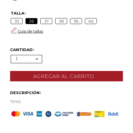
TALLA
35
36
37
38
39
40
Guia de tallas
CANTIDAD
1
DESCRIPCIÓN
TENIS