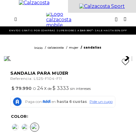
ENVÍOS GRATIS POR COMPRAS SUPERIORES A $89.990*- SALE HASTA 50% OFF
calzacosta
mujer
sandalias
SANDALIA PARA MUJER
:
Referencia
LS25-F104-F11
24
x
$ 3333
$
79
.
990
O
de
sin intereses
COLOR