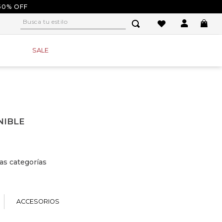
50% OFF
Busca tu estilo
1
.
tacones
SALE
2
.
sandalias
3
.
baletas
4
.
tacon
5
.
plataforma
NIBLE
6
.
baleta
7
.
tenis
as categorías
8
.
guayos
9
.
converse
10
.
alpargatas
ACCESORIOS